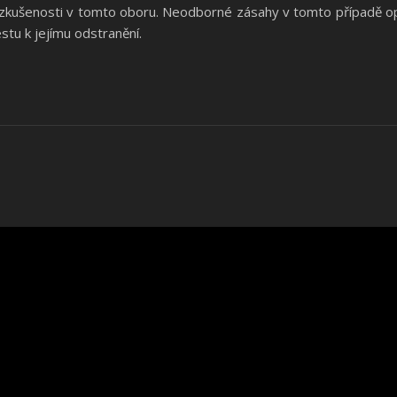
zkušenosti v tomto oboru. Neodborné zásahy v tomto případě opr
stu k jejímu odstranění.