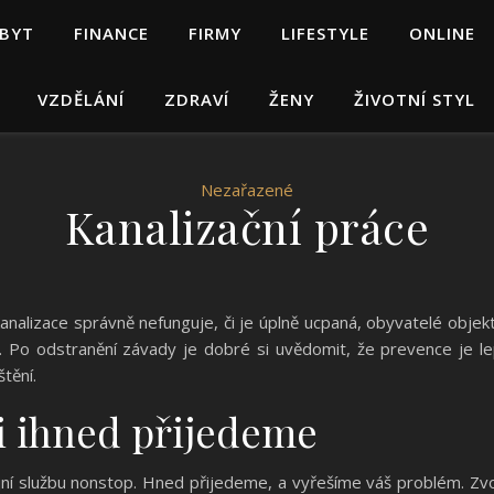
 BYT
FINANCE
FIRMY
LIFESTYLE
ONLINE
VZDĚLÁNÍ
ZDRAVÍ
ŽENY
ŽIVOTNÍ STYL
Nezařazené
Kanalizační práce
kanalizace
správně nefunguje, či je úplně ucpaná, obyvatelé objektu
 Po odstranění závady je dobré si uvědomit, že prevence je lepš
tění.
i ihned přijedeme
ijní službu nonstop. Hned přijedeme, a vyřešíme váš problém. Zv