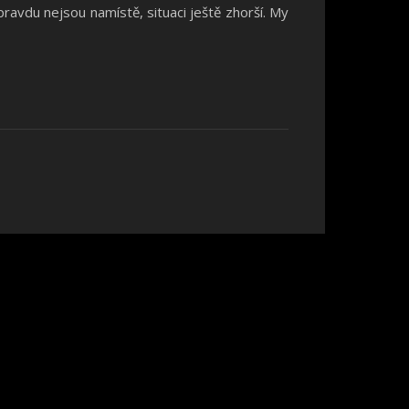
avdu nejsou namístě, situaci ještě zhorší. My