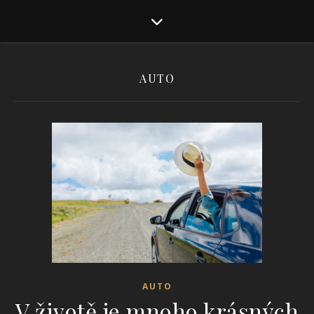
AUTO
AUTO
V životě je mnoho krásných