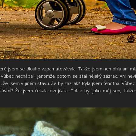
které jsem se dlouho vzpamatovávala. Takže jsem nemohla ani mluv
 vůbec nechápali. Jenomže potom se stal nějaký zázrak. Ani neví
a, že jsem v jiném stavu. Že by zázrak? Byla jsem těhotná. Vůbec 
vláštní? Že jsem čekala dvojčata. Tohle byl jako můj sen, takž