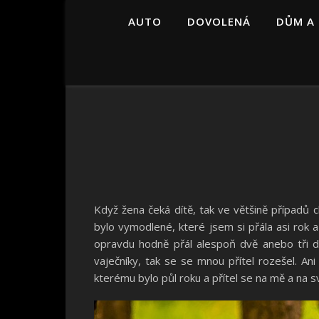
AUTO
DOVOLENÁ
DŮM A
Když žena čeká dítě, tak ve většině případů 
bylo vymodlené, které jsem si přála asi rok a
opravdu hodně přál alespoň dvě anebo tři d
vaječníky, tak se se mnou přítel rozešel. A
kterému bylo půl roku a přítel se na mě a na s