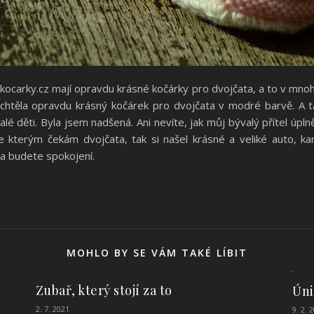
ocarky.cz mají opravdu krásné kočárky pro dvojčata, a to v mnoh
chtěla opravdu krásný kočárek pro dvojčata v modré barvě. A 
lé děti. Byla jsem nadšená. Ani nevíte, jak můj bývalý přítel úpln
se kterým čekám dvojčata, tak si našel krásné a veliké auto, 
 a budete spokojení.
MOHLO BY SE VÁM TAKÉ LÍBIT
Zubař, který stojí za to
Úni
2. 7. 2021
9. 2. 