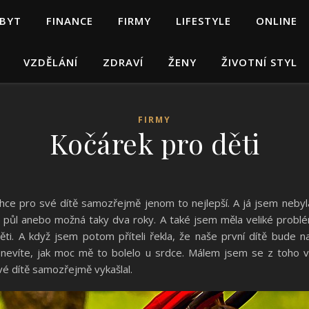
 BYT
FINANCE
FIRMY
LIFESTYLE
ONLINE
VZDĚLÁNÍ
ZDRAVÍ
ŽENY
ŽIVOTNÍ STYL
FIRMY
Kočárek pro děti
chce pro své dítě samozřejmě jenom to nejlepší. A já jsem neby
 půl anebo možná taky dva roky. A také jsem měla veliké problém
ěti. A když jsem potom příteli řekla, že naše první dítě bude
ni nevíte, jak moc mě to bolelo u srdce. Málem jsem se z toho v
vé dítě samozřejmě vykašlal.