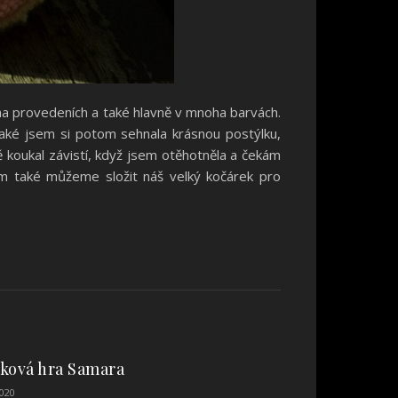
a provedeních a také hlavně v mnoha barvách.
také jsem si potom sehnala krásnou postýlku,
ě koukal závistí, když jsem otěhotněla a čekám
kam také můžeme složit náš velký kočárek pro
ková hra Samara
2020