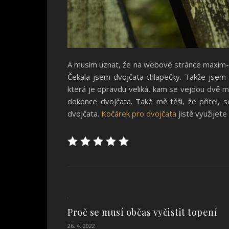
A musím uznat, že na webové stránce maxim-k
Čekala jsem dvojčata chlapečky. Takže jsem 
která je opravdu veliká, kam se vejdou dvě ma
dokonce dvojčata. Také mě těší, že přítel, 
dvojčata.
Kočárek pro dvojčata
jistě využijete
Proč se musí občas vyčistit topení
26. 4. 2022