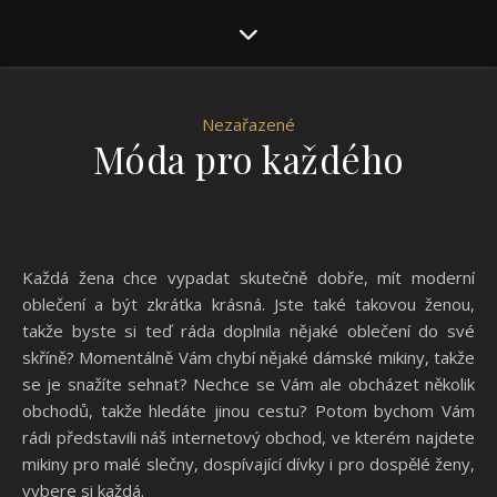
Nezařazené
Móda pro každého
Každá žena chce vypadat skutečně dobře, mít moderní
oblečení a být zkrátka krásná. Jste také takovou ženou,
takže byste si teď ráda doplnila nějaké oblečení do své
skříně? Momentálně Vám chybí nějaké
dámské mikiny
, takže
se je snažíte sehnat? Nechce se Vám ale obcházet několik
obchodů, takže hledáte jinou cestu? Potom bychom Vám
rádi představili náš internetový obchod, ve kterém najdete
mikiny pro malé slečny, dospívající dívky i pro dospělé ženy,
vybere si každá.