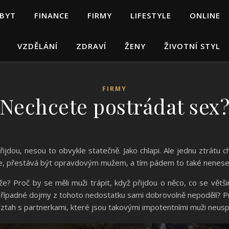
 BYT
FINANCE
FIRMY
LIFESTYLE
ONLINE
VZDĚLÁNÍ
ZDRAVÍ
ŽENY
ŽIVOTNÍ STYL
FIRMY
Nechcete postrádat sex
řijdou, nesou to obvykle statečně. Jako chlapi. Ale jednu ztrátu c
jde, přestává být opravdovým mužem, a tím pádem to také nenese j
e? Proč by se měli muži trápit, když přijdou o něco, co se většina
případné dojmy z tohoto nedostatku sami dobrovolně nepodělí? Pro
í vztah s partnerkami, které jsou takovými impotentními muži neus