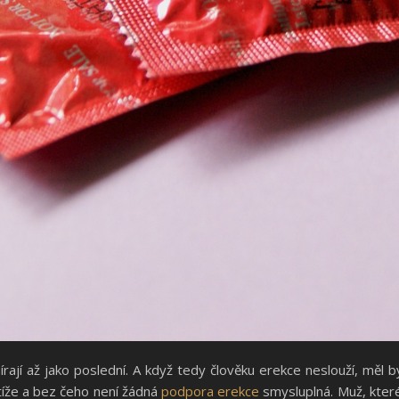
írají až jako poslední. A když tedy člověku erekce neslouží, měl b
tíže a bez čeho není žádná
podpora erekce
smysluplná. Muž, které