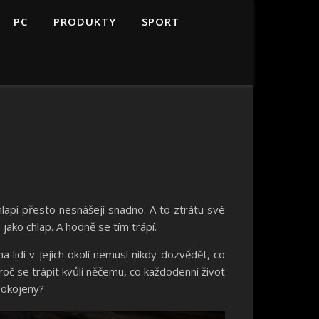
PC
PRODUKTY
SPORT
?
hlapi přesto nesnášejí snadno. A to ztrátu své
ako chlap. A hodně se tím trápí.
 lidí v jejich okolí nemusí nikdy dozvědět, co
č se trápit kvůli něčemu, co každodenní život
pokojeny?