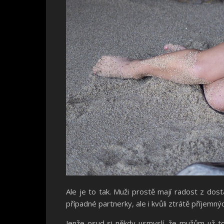
Ale je to tak. Muži prostě mají radost z dost
případné partnerky, ale i kvůli ztrátě příjemný
Jenže osud si někdy usmyslí, že mužům už to