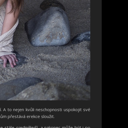
í. A to nejen kvůli neschopnosti uspokojit své
užům přestává erekce sloužit.
 stále ojedinělejší, a nakonec může být i po