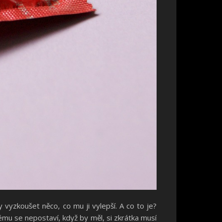
y vyzkoušet něco, co mu ji vylepší. A co to je?
mu se nepostaví, když by měl, si zkrátka musí