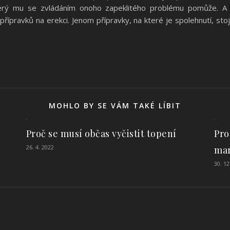
terý mu se zvládáním onoho zapeklitého problému pomůže. A 
ípravků na erekci. Jenom přípravky, na které je spolehnutí, stojí
MOHLO BY SE VÁM TAKÉ LÍBIT
Pro
Proč se musí občas vyčistit topení
26. 4. 2022
mar
30. 12