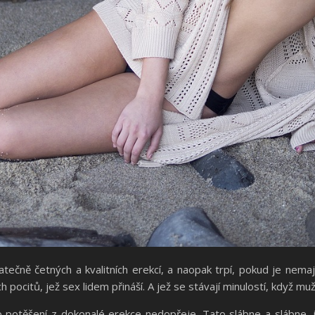
atečně četných a kvalitních erekcí, a naopak trpí, pokud je nemaj
ch pocitů, jež sex lidem přináší. A jež se stávají minulostí, když m
 potěšení z dokonalé erekce nedopřeje. Tato slábne a slábne, je