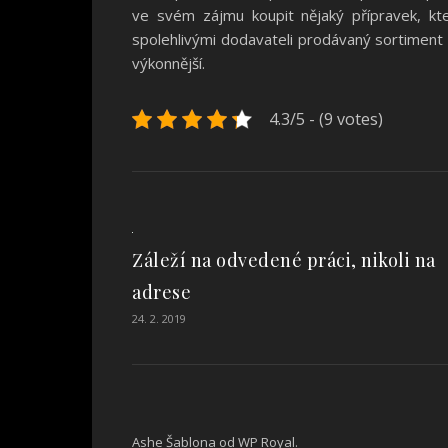
ve svém zájmu koupit nějaký přípravek, k
spolehlivými dodavateli prodávaný sortiment př
výkonnější.
4.3/5 - (9 votes)
Záleží na odvedené práci, nikoli na
adrese
24. 2. 2019
Ashe Šablona od
WP Royal
.