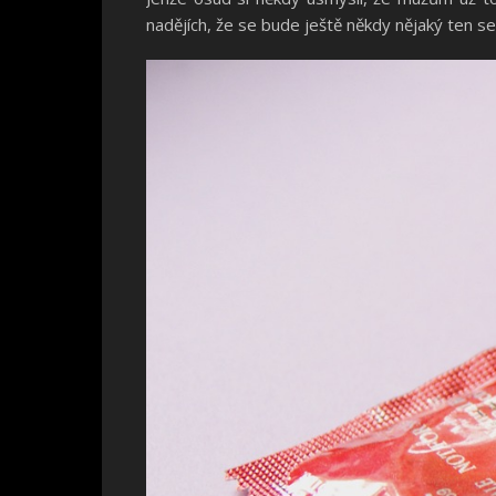
nadějích, že se bude ještě někdy nějaký ten se