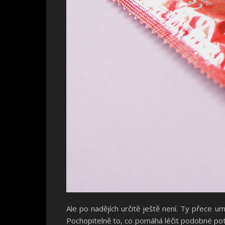
Ale po nadějích určitě ještě není. Ty přece um
Pochopitelně to, co pomáhá léčit podobné po