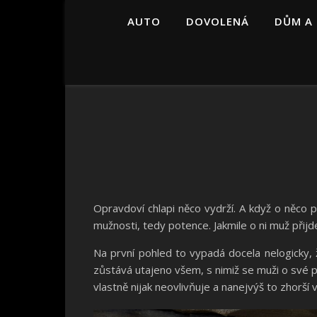
AUTO
DOVOLENÁ
DŮM A
Opravdoví chlapi něco vydrží. A když o něco p
mužnosti, tedy potence. Jakmile o ni muž při
Na první pohled to vypadá docela nelogicky, ž
zůstává utajeno všem, s nimiž se muži o své 
vlastně nijak neovlivňuje a nanejvýš to zhorš