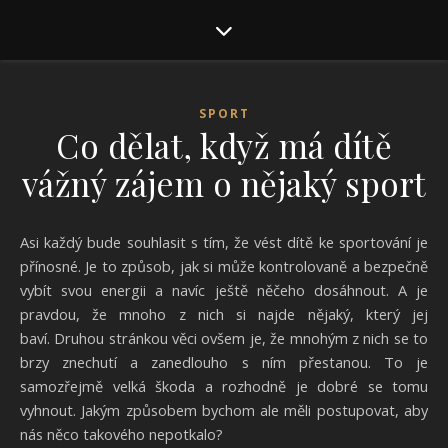
SPORT
Co dělat, když má dítě
vážný zájem o nějaký sport
Asi každý bude souhlasit s tím, že vést dítě ke sportování je
přínosné. Je to způsob, jak si může kontrolovaně a bezpečně
vybít svou energii a navíc ještě něčeho dosáhnout. A je
pravdou, že mnoho z nich si najde nějaký, který jej
baví.
Druhou stránkou věci ovšem je, že mnohým z nich se to
brzy znechutí a zanedlouho s ním přestanou. To je
samozřejmě velká škoda a rozhodně je dobré se tomu
vyhnout. Jakým způsobem bychom ale měli postupovat, aby
nás něco takového nepotkalo?