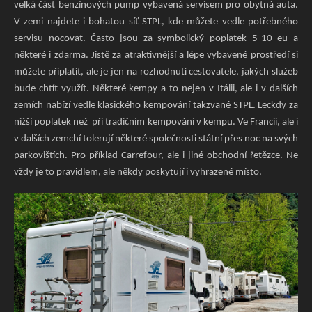
velká část benzínových pump vybavená servisem pro obytná auta.
V zemi najdete i bohatou síť STPL, kde můžete vedle potřebného
servisu nocovat. Často jsou za symbolický poplatek 5-10 eu a
některé i zdarma. Jistě za atraktivnější a lépe vybavené prostředí si
můžete připlatit, ale je jen na rozhodnutí cestovatele, jakých služeb
bude chtít využít. Některé kempy a to nejen v Itálii, ale i v dalších
zemích nabízí vedle klasického kempování takzvané STPL. Leckdy za
nižší poplatek než při tradičním kempování v kempu. Ve Francii, ale i
v dalších zemchí tolerují některé společnosti státní přes noc na svých
parkovištích. Pro příklad Carrefour, ale i jiné obchodní řetězce. Ne
vždy je to pravidlem, ale někdy poskytují i vyhrazené místo.