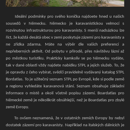
Ideální podmínky pro svého koníčka najdoete hned u našich
sousedů v Německu. Německo je karavanistickou velmocí s
rozvinutou infrastrukturou pro karavanisty. S menší nadsázkou lze
říct, že každá desátá obec v zemi poskytuje zázemí pro karavanisty a
ne zřídka zdarma. Máte na výběr dle vašich preferencí a
nepřeberných aktivit. Od pobytu v přírodě, přes návštěvu lázní až
po městkou turistiku. Prakticky kamkoliv se po Německu vydáte,
tak v dané oblasti vždy najdete nabídku STPL a jejich služeb. To, že
je opravdu z čeho vybírat, svědčí pravidelně vydávaný katalog STPL
Bordatlas. To je užitečný seznam STPL po Evropě, kde si podle země
a regionu vyhledáte karavanová stání. Seznam obsahuje základní
informace o místě a okolí včetně popisu zázemí. Boardatlas pro
Německé země je několikrát obsáhlejší, než je Boardatlas pro zbylé
země Evropy.
To ovšem neznamená, že v ostatních zemích Evropy by nebyl
dostatek zázemí pro karavanisty. Například na italských dálnicích je