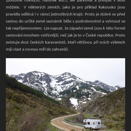
(používat markýzu, nábytek atd.), ale parkovat a přespat v autě
můžete. V některých zemích, jako je pro příklad Rakousko jsou
pravidla odlišná i v rámci jednotlivých krajů. Proto je dobré se před
cestou do určité země seznámit blíže s podrobnostmi a vyhnout se
tak nepříjemnostem. Lze napsat, že západní země jsou k této formě
cestování mnohem vstřícnější, než jak je to v České republice. Proto
existuje dost českých karavanistů, kteří většinou při svých výletech
míjí vlast a rovnou míří do zahraničí.