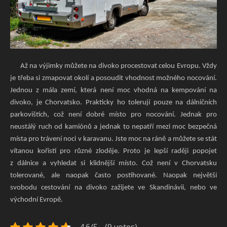
Až na výjimky můžete na divoko procestovat celou Evropu. Vždy
je třeba si zmapovat okolí a posoudit vhodnost možného nocování.
Jednou z mála zemí, která není moc vhodná na kempování na
divoko, je Chorvatsko. Prakticky ho tolerují pouze na dálničních
parkovištích, což není dobré místo pro nocování. Jednak pro
neustálý ruch od kamiónů a jednak to nepatří mezi moc bezpečná
místa pro trávení noci v karavanu. Jste moc na ráně a můžete se stát
vítanou kořistí pro různé zloděje. Proto je lepší raději popojet
z dálnice a vyhledat si klidnější místo. Což není v Chorvatsku
tolerované, ale naopak často postihované. Naopak největší
svobodu cestování na divoko zažijete ve Skandinávii, nebo ve
východní Evropě.
4.6/5 - (9 votes)