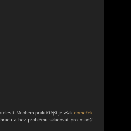
tolestí. Mnohem praktičtější je však
domeček
a zahradu a bez problému skladovat pro mladší