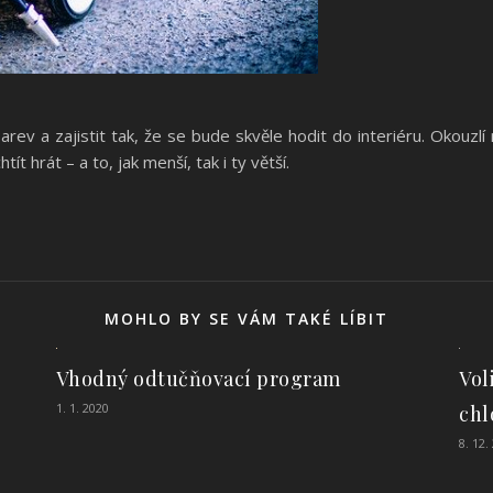
ev a zajistit tak, že se bude skvěle hodit do interiéru. Okouzlí 
t hrát – a to, jak menší, tak i ty větší.
MOHLO BY SE VÁM TAKÉ LÍBIT
Vol
Vhodný odtučňovací program
1. 1. 2020
chl
8. 12.