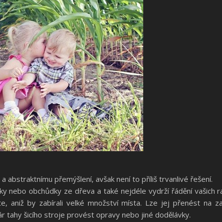
 a abstraktnímu přemýšlení, avšak není to příliš trvanlivé řešení.
ky nebo obchůdky ze dřeva a také nejdéle vydrží řádění vašich ra
žíte, aniž by zabírali velké množství místa. Lze jej přenést n
 tahy šicího stroje provést opravy nebo jiné dodělávky.