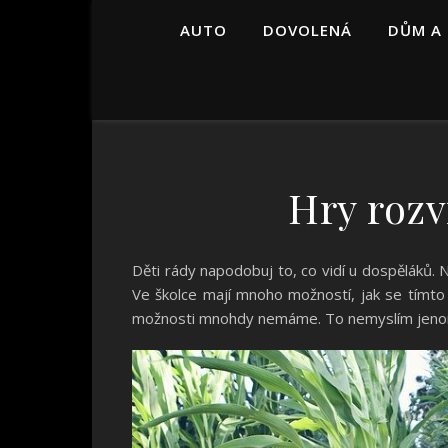
AUTO
DOVOLENÁ
DŮM A
Hry rozv
Děti rády napodobuj to, co vidí u dospěláků. 
Ve školce mají mnoho možností, jak se tímto 
možnosti mnohdy nemáme. To nemyslím jenom z h