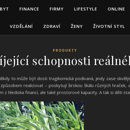
 BYT
FINANCE
FIRMY
LIFESTYLE
ONLINE
VZDĚLÁNÍ
ZDRAVÍ
ŽENY
ŽIVOTNÍ STYL
PRODUKTY
íjející schopnosti reálné
Někdy to může být dosti tragikomická podívaná, jindy zase skvěl
způsobem realizovat – poskytují širokou škálu různých hraček, a
lediska financí, ale také prostorové kapacity. A tak si děti sta