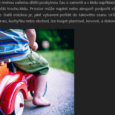
le mohou vašemu dítěti poskytnou čas o samotě a v klidu například 
 dopřát trochu klidu. Prostor může naplnit nebo alespoň podpoři
. Další otázkou je, jaké vybavení pořídit do takového stanu. Ur
uraci, kuchyňku nebo obchod, lze koupit plastové, kovové, a dokon