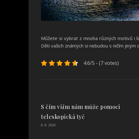
Můžete si vybrat z mnoha různých motivů i bar
Děti vašich známých si nebudou s ničím jiným chtí
4.6/5 - (7 votes)
S čím vším nám může pomoci
teleskopická tyč
8. 8. 2020