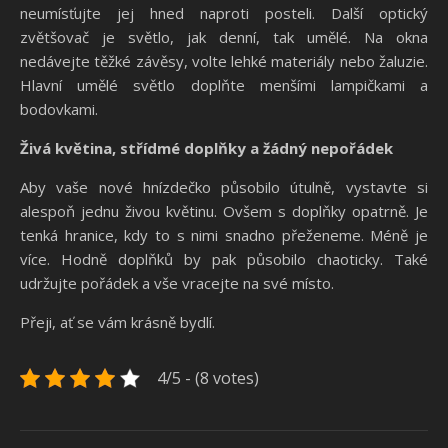
neumísťujte jej hned naproti posteli. Další optický
zvětšovač je světlo, jak denní, tak umělé. Na okna
nedávejte těžké závěsy, volte lehké materiály nebo žaluzie.
Hlavní umělé světlo doplňte menšími lampičkami a
bodovkami.
Živá květina, střídmé doplňky a žádný nepořádek
Aby vaše nové hnízdečko působilo útulně, vystavte si
alespoň jednu živou květinu. Ovšem s doplňky opatrně. Je
tenká hranice, kdy to s nimi snadno přeženeme. Méně je
více. Hodně doplňků by pak působilo chaoticky. Také
udržujte pořádek a vše vracejte na své místo.
Přeji, ať se vám krásně bydlí.
4/5 - (8 votes)