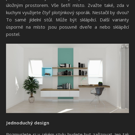
úložným prostorem. Vše šetří místo. Zvažte také, zda v
kuchyni využijete čtyř plotýnkový sporák. Nestačil by dvou?
To samé jídelní stůl. Může být sklápěcí. Další varianty
úsporné na místo jsou posuvné dveře a nebo sklápěcí
postel.
Jednoduchý design
Rozmyslete si v jakém stylu budete byt zařizovat. Jen tak